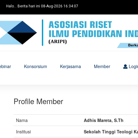
Halo... Berita hari ini 08-Aug-2026 16:34:07
binar
Konsorsium
Kerjasama
Member
Logi
Profile Member
Nama
Adhis Mareta, S.Th
Institusi
Sekolah Tinggi Teologi K