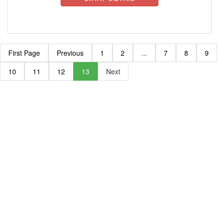
First Page
Previous
1
2
...
7
8
9
10
11
12
13
Next