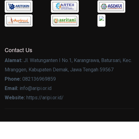
Contact Us
Alamat:
Jl. Watunganten I No.1, Karangrawa, Batursari, Kec.
Mranggen, Kabupaten Demak, Jawa Tengah 59567
Phone:
082136969859
Email:
info@aripi.or.id
Website:
https://aripi.or.id/
Copyright ©
2026 https://aripi.or.id/
TERMS OF USE
PRIVACY POLICY
CONTACT