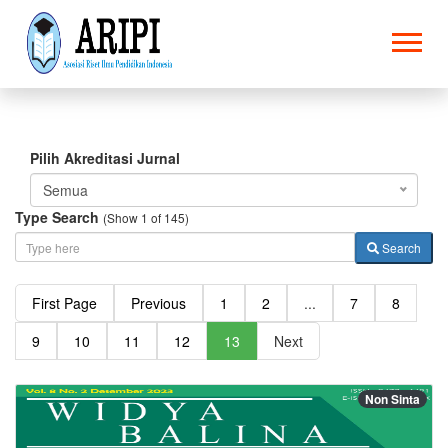
Pilih Akreditasi Jurnal
Semua
Type Search
(Show 1 of 145)
Search
First Page
Previous
1
2
...
7
8
9
10
11
12
13
Next
Non Sinta