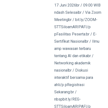
17 Juni 2026br / 09.00 WIB
ndash Selesaibr / Via Zoom
Meetingbr / bit.ly/ZOOM-
STTSiloamARIPAFI/p
pFasilitas Peserta:br / E-
Sertifikat Nasionalbr / Ilmu
amp wawasan terbaru
tentang AI dan etikabr /
Networking akademik
nasionalbr / Diskusi
interaktif bersama para
ahli/p pRegistrasi
Sekarang:br /
nbspbit.ly/REG-
STTSiloamARIPAFI/p