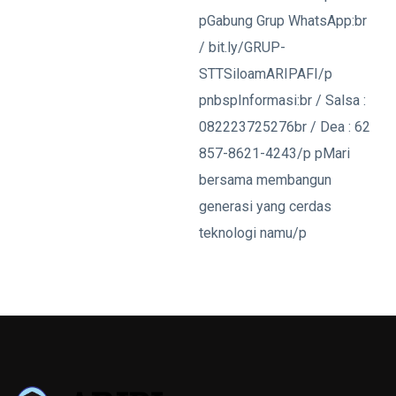
pGabung Grup WhatsApp:br
/ bit.ly/GRUP-
STTSiloamARIPAFI/p
pnbspInformasi:br / Salsa :
082223725276br / Dea : 62
857-8621-4243/p pMari
bersama membangun
generasi yang cerdas
teknologi namu/p