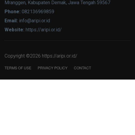
Mranggen, Kabupaten Demak, Jawa Tengah 59567
Phone:
082136969859
Email:
info@aripi.or.id
Website:
https://aripi.or.id/
Copyright ©
2026 https://aripi.or.id/
TERMS OF USE
PRIVACY POLICY
CONTACT