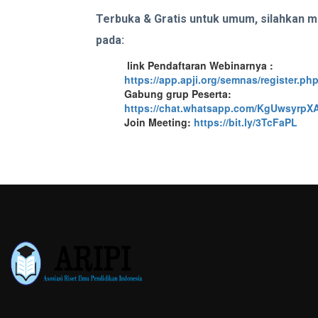
Terbuka & Gratis untuk umum, silahkan 
pada:
link Pendaftaran Webinarnya :
https://app.apji.org/semnas/register.p
Gabung grup Peserta:
https://chat.whatsapp.com/KgUwsyrp
Join Meeting:
https://bit.ly/3TcFaPL