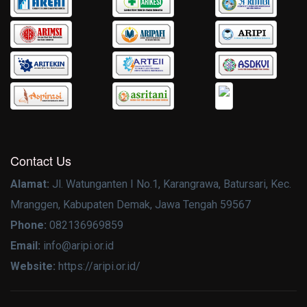
Contact Us
Alamat:
Jl. Watunganten I No.1, Karangrawa, Batursari, Kec.
Mranggen, Kabupaten Demak, Jawa Tengah 59567
Phone:
082136969859
Email:
info@aripi.or.id
Website:
https://aripi.or.id/