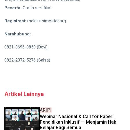
Peserta:
Gratis sertifikat
Registrasi:
melalui simoster.org
Narahubung:
0821-3696-9859 (Devi)
0822-2372-5276 (Salsa)
Artikel Lainnya
ARIPI
Webinar Nasional & Call for Paper:
Pendidikan Inklusif — Menjamin Hak
Belajar Bagi Semua