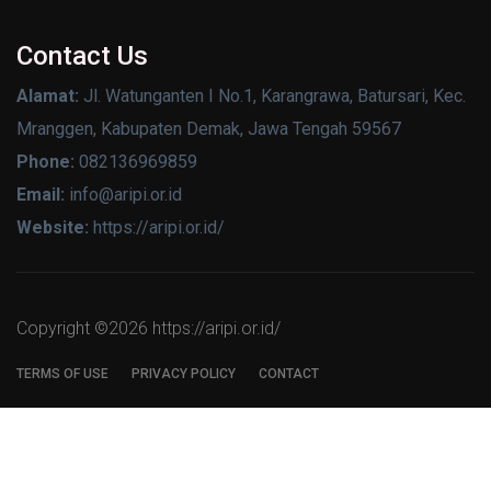
Contact Us
Alamat:
Jl. Watunganten I No.1, Karangrawa, Batursari, Kec.
Mranggen, Kabupaten Demak, Jawa Tengah 59567
Phone:
082136969859
Email:
info@aripi.or.id
Website:
https://aripi.or.id/
Copyright ©
2026 https://aripi.or.id/
TERMS OF USE
PRIVACY POLICY
CONTACT