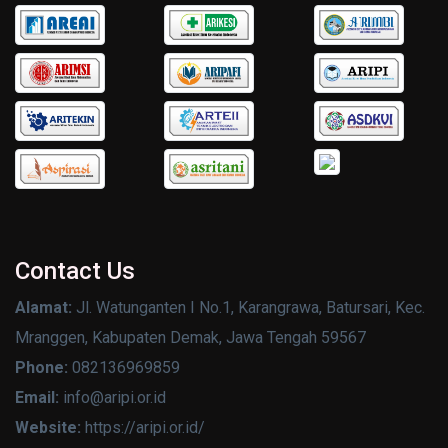
Contact Us
Alamat:
Jl. Watunganten I No.1, Karangrawa, Batursari, Kec.
Mranggen, Kabupaten Demak, Jawa Tengah 59567
Phone:
082136969859
Email:
info@aripi.or.id
Website:
https://aripi.or.id/