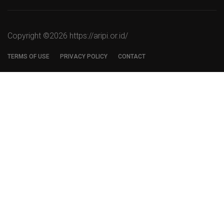
Copyright ©
2026 https://aripi.or.id/
TERMS OF USE
PRIVACY POLICY
CONTACT