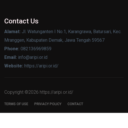
Contact Us
Alamat:
Jl. Watunganten I No.1, Karangrawa, Batursari, Kec.
Mranggen, Kabupaten Demak, Jawa Tengah 59567
Phone:
082136969859
Email:
info@aripi.or.id
Website:
https://aripi.or.id/
Copyright ©
2026 https://aripi.or.id/
TERMS OF USE
PRIVACY POLICY
CONTACT