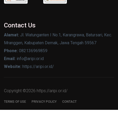
Contact Us
Alamat:
Jl. Watunganten I No.1, Karangrawa, Batursari, Kec.
Mranggen, Kabupaten Demak, Jawa Tengah 59567
Phone:
082136969859
Email:
info@aripi.or.id
Website:
https://aripi.or.id/
Copyright ©
2026 https://aripi.or.id/
TERMS OF USE
PRIVACY POLICY
CONTACT