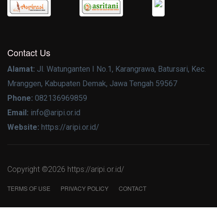
Contact Us
Alamat:
Jl. Watunganten I No.1, Karangrawa, Batursari, Kec.
Mranggen, Kabupaten Demak, Jawa Tengah 59567
Phone:
082136969859
Email:
info@aripi.or.id
Website:
https://aripi.or.id/
Copyright ©
2026 https://aripi.or.id/
TERMS OF USE
PRIVACY POLICY
CONTACT