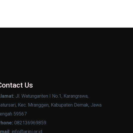
Contact Us
lamat:
Jl. Watunganten I No.1, Karangrawa,
atursari, Kec. Mranggen, Kabupaten Demak, Jawa
engah 59567
hone:
082136969859
mail:
info@aripi.or.id