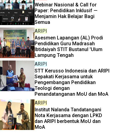
Webinar Nasional & Call for
Paper: Pendidikan Inklusif —
Menjamin Hak Belajar Bagi
Semua
ARIPI
Asesmen Lapangan (AL) Prodi
Pendidikan Guru Madrasah
Ibtidaiyah STIT Bustanul 'Ulum
Lampung Tengah
ARIPI
STT Kerusso Indonesia dan ARIPI
Sepakati Kerjasama untuk
Pengembangan Pendidikan
Teologi dengan
Penandatanganan MoU dan MoA
ARIPI
Institut Nalanda Tandatangani
Nota Kerjasama dengan LPKD
dan ARIPI berbentuk MoU dan
MoA