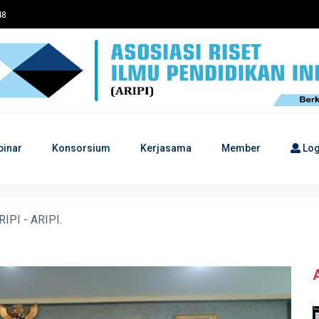
48
binar
Konsorsium
Kerjasama
Member
Log
k semua kalangan