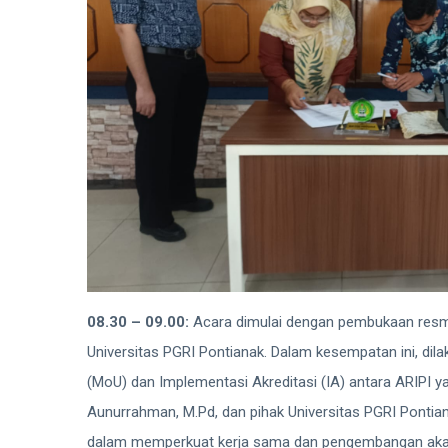
08.30 – 09.00:
Acara dimulai dengan pembukaan resmi
Universitas PGRI Pontianak. Dalam kesempatan ini, d
(MoU) dan Implementasi Akreditasi (IA) antara ARIPI yan
Aunurrahman, M.Pd, dan pihak Universitas PGRI Ponti
dalam memperkuat kerja sama dan pengembangan akade