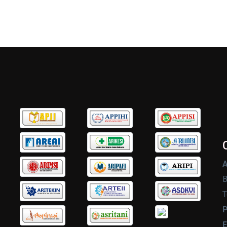
A
B
T
P
E