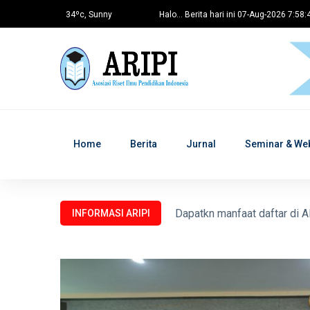
34ºc, Sunny
Halo... Berita hari ini 07-Aug-2026 7:58:
Home
Berita
Jurnal
Seminar & We
Seminar dan Prosiding untu
INFORMASI ARIPI